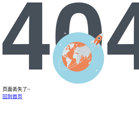
页面丢失了~
回到首页