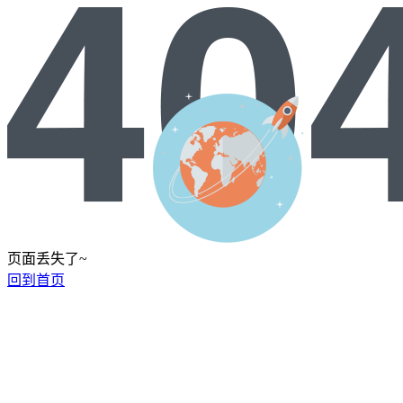
页面丢失了~
回到首页